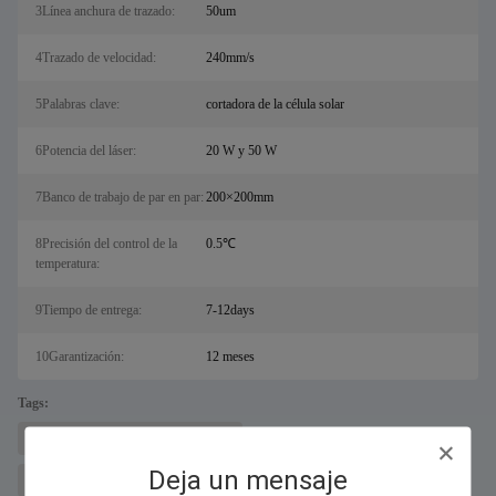
3Línea anchura de trazado:
50um
4Trazado de velocidad:
240mm/s
5Palabras clave:
cortadora de la célula solar
6Potencia del láser:
20 W y 50 W
7Banco de trabajo de par en par:
200×200mm
8Precisión del control de la
0.5℃
temperatura:
9Tiempo de entrega:
7-12days
10Garantización:
12 meses
Tags:
máquina cortadora de obleas de silicio
Deja un mensaje
máquina cortadora láser de células solares
máquina trazadora láser