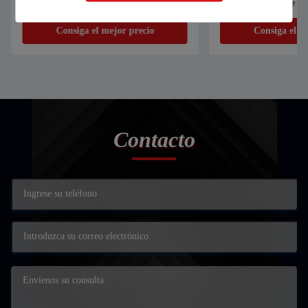
láser solar llave en mano
trazadora láser de fi
polvo
Consiga el mejor precio
Consiga el m
Contacto