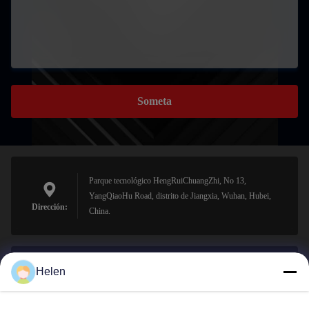
Someta
Parque tecnológico HengRuiChuangZhi, No 13,
YangQiaoHu Road, distrito de Jiangxia, Wuhan, Hubei,
Dirección:
China.
Helen
sales@perfectlaser.net
El correo
electrónico