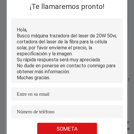
¡Te llamaremos pronto!
Productos Similares
Máquina profesional de trazado de
Máquina cortadora lá
SOMETA
láser de fibra con sistema de trazado de
tipo completamente 