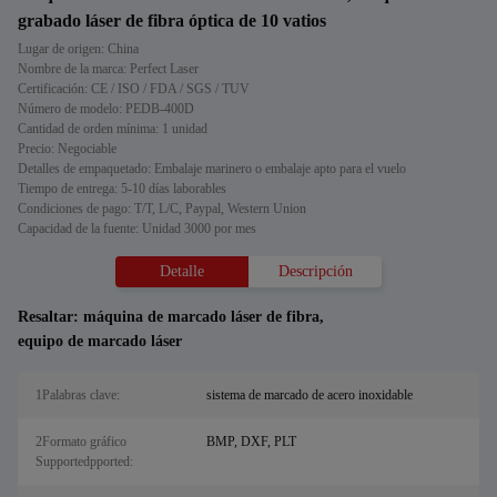
grabado láser de fibra óptica de 10 vatios
Lugar de origen: China
Nombre de la marca: Perfect Laser
Certificación: CE / ISO / FDA / SGS / TUV
Número de modelo: PEDB-400D
Cantidad de orden mínima: 1 unidad
Precio: Negociable
Detalles de empaquetado: Embalaje marinero o embalaje apto para el vuelo
Tiempo de entrega: 5-10 días laborables
Condiciones de pago: T/T, L/C, Paypal, Western Union
Capacidad de la fuente: Unidad 3000 por mes
Detalle
Descripción
Resaltar:
máquina de marcado láser de fibra
,
equipo de marcado láser
1Palabras clave:
sistema de marcado de acero inoxidable
2Formato gráfico
BMP, DXF, PLT
Supportedpported: