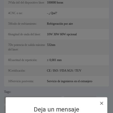
3Vida útil del dispositivo láser:
100000 horas
4CNC o no:
- ¿ Qué?
5Modo de enfriamiento:
Refrigeración por aire
6longitud de onda del láser:
10W 30W 60W opcional
7De potencia de salida máximo
532nm
del laser:
8Exactitud de repetición:
± 0,001 mm
9Certificación:
CE / ISO / FDA SGS / TUV
10Servicio postventa:
Servicio de ingenieros en el extranjero
Tags:
máquina de corte de metal por láser para sal
Cortador láser de fibra
Deja un mensaje
máquina de marcado láser de fibra