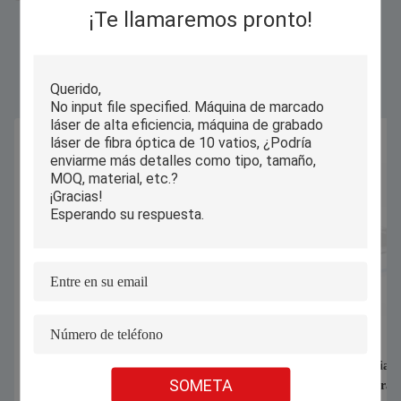
¡Te llamaremos pronto!
Productos Similares
1070nm 1000W 1500W Máquina de
Cortador industrial
SOMETA
soldadura láser de mano para soldar
informatizado para r