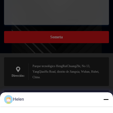
Someta
Parque tecnológico HengRuiChuangZhi, No 13,
YangQiaoHu Road, distrito de Jiangxia, Wuhan, Hubei,
Dirección:
China.
Helen
sales@perfectlaser.net
El correo
electrónico