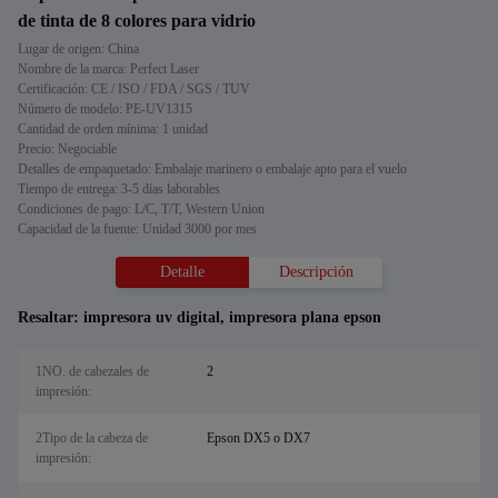
de tinta de 8 colores para vidrio
Lugar de origen: China
Nombre de la marca: Perfect Laser
Certificación: CE / ISO / FDA / SGS / TUV
Número de modelo: PE-UV1315
Cantidad de orden mínima: 1 unidad
Precio: Negociable
Detalles de empaquetado: Embalaje marinero o embalaje apto para el vuelo
Tiempo de entrega: 3-5 días laborables
Condiciones de pago: L/C, T/T, Western Union
Capacidad de la fuente: Unidad 3000 por mes
Detalle
Descripción
Resaltar:
impresora uv digital
,
impresora plana epson
1NO. de cabezales de
2
impresión:
2Tipo de la cabeza de
Epson DX5 o DX7
impresión: