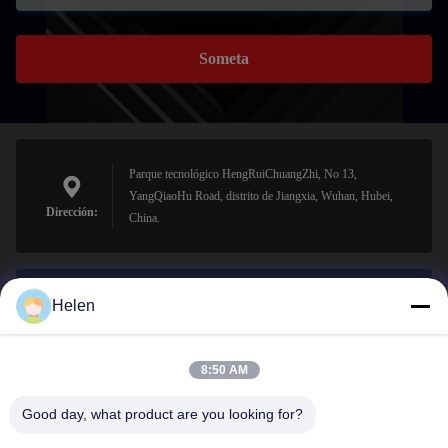
Someta
Parque tecnológico HengRuiChuangZhi, No 13,
YangQiaoHu Road, distrito de Jiangxia, Wuhan, Hubei,
Dirección:
China.
Helen
sales@perfectlaser.net
El correo
electrónico
8:50 AM
Good day, what product are you looking for?