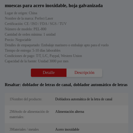
muescas para acero inoxidable, hoja galvanizada
Lugar de origen: China
Nombre de la marca: Perfect Laser
Certificación: CE / ISO / FDA / SGS / TUV
Número de modelo: PEL-800
Cantidad de orden mínima: 1 unidad
Precio: Negociable
Detalles de empaquetado: Embalaje marinero o embalaje apto para el vuelo
Tiempo de entrega: 5-10 días laborables
Condiciones de pago: T/T, L/C, Paypal, Western Union
Capacidad de la fuente: Unidad 3000 por mes
Detalle
Descripción
Resaltar:
doblador de letras de canal
,
doblador automático de letras
1Nombre del producto:
Dobladora automática de la letra de canal
2Método de alimentación de
Alimentación alterna
materiales:
3Materiales / metales
Acero inoxidable