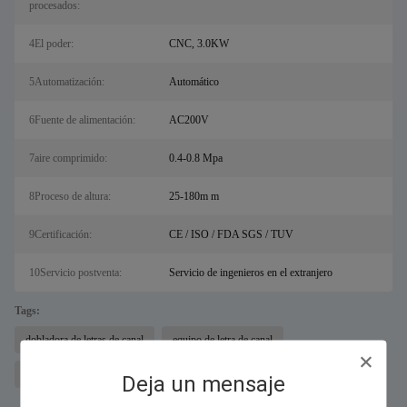
procesados:
4El poder:
CNC, 3.0KW
5Automatización:
Automático
6Fuente de alimentación:
AC200V
7aire comprimido:
0.4-0.8 Mpa
8Proceso de altura:
25-180m m
9Certificación:
CE / ISO / FDA SGS / TUV
10Servicio postventa:
Servicio de ingenieros en el extranjero
Tags:
dobladora de letras de canal
equipo de letra de canal
dobladora de letras automática
Deja un mensaje