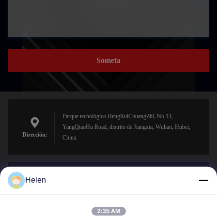
Someta
Parque tecnológico HengRuiChuangZhi, No 13,
YangQiaoHu Road, distrito de Jiangxia, Wuhan, Hubei,
Dirección:
China.
Helen
sales@perfectlaser.net
El correo
electrónico
2:35 AM