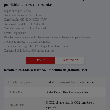
publicidad, artes y artesanías
Lugar de origen: China
Nombre de la marca: Perfect Laser
Certificación: CE / ISO / SGS / TUV
Número de modelo: PEDK-13090
Cantidad de orden mínima: 1 unidad
Precio: Negociable
Detalles de empaquetado: Embalaje marinero o embalaje apto para el vuelo
Tiempo de entrega: 7-15 días laborables
Condiciones de pago: T/T, L/C, Paypal, Western Union
Capacidad de la fuente: 300 unidad por mes
Detalle
Descripción
Resaltar:
cortadora láser co2
,
máquina de grabado láser
1Nombre del producto:
Cortadora rotatoria del laser de la función
2Aplicación:
Grabación por láser Cortado por láser
El CO2, el tubo láser de CO2 hermético y
3Tipo de láser:
separado