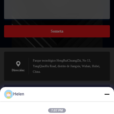
Someta
Parque tecnológico HengRuiChuangZhi, No 13,
YangQiaoHu Road, distrito de Jiangxia, Wuhan, Hubei,
Dirección:
China.
Helen
sales@perfectlaser.net
El correo
electrónico
7:07 PM