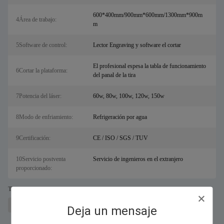
600*400mm/900mm*600mm/1300mm*900m
4Área de trabajo:
m
5Software de control:
Lector Engraving y software el cortar
El profesional espesa la tabla de funcionamiento
6Cortar la plataforma:
del panal de la tira
7Potencia del láser:
60w, 80w, 100w, 120w, 150w
8Modo de enfriamiento:
Refrigeración por agua
9Certificación:
CE / ISO / SGS / TUV
10Servicio postventa
Servicio de ingenieros en el extranjero
proporcionado:
Tags:
máquina de corte de metal por láser para sal
Cortador láser de fibra
Deja un mensaje