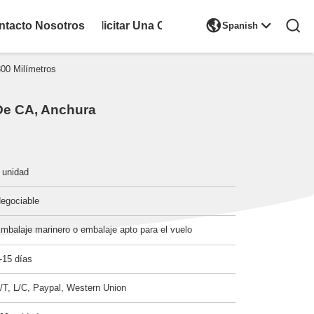

ntacto Nosotros
Solicitar Una Cita
Spanish
00 Milímetros
 De CA, Anchura
 unidad
egociable
mbalaje marinero o embalaje apto para el vuelo
-15 días
/T, L/C, Paypal, Western Union