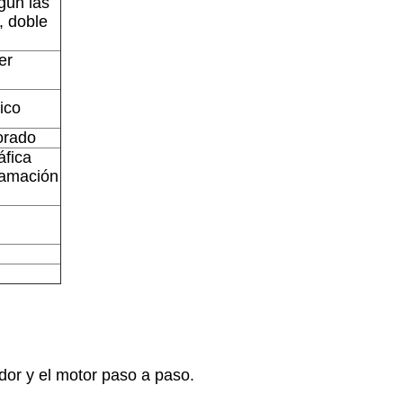
gún las
, doble
er
ico
orado
áfica
ramación
dor y el motor paso a paso.