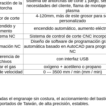
sistema de antorchas de corte 1 juego, se
ración de la
necesidades del cliente, flama de montaje
torcha
plasma
4-120mm, más de este grosor para s
r de corte
personalizado
endido y
encendido automático, aumento eléctr
umento
tema NC
Sistema de control de corte CNC incorp
Diseño de software de programación gr
amación NC
automática basado en AutoCAD para prog
NC
erencia de
con interfaz USB
chivos
ar el gas
oxígeno + acetileno o propano
e velocidad
0 --- 3500 mm / min (mm / min)
as el engranaje sin costura, el accionamiento del basti
mportados de Taiwán, de alta precisión, estables.