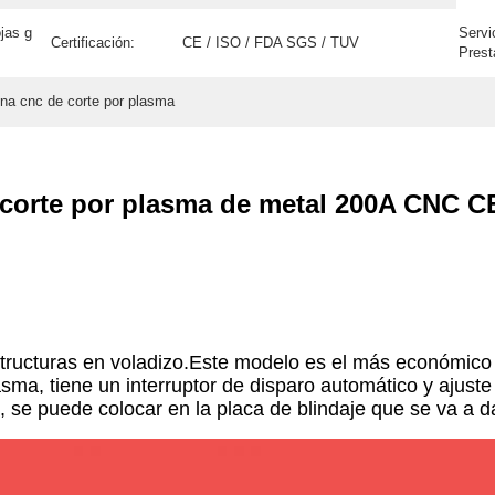
ojas g
Servi
Certificación:
CE / ISO / FDA SGS / TUV
Prest
ina cnc de corte por plasma
corte por plasma de metal 200A CNC 
cturas en voladizo.Este modelo es el más económico y
sma, tiene un interruptor de disparo automático y ajust
", se puede colocar en la placa de blindaje que se va a 