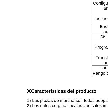
Configu
an
espeso
Enc
a
Sis
Progr
Transf
ar
Cort
Rango d
※
Características del producto
1) Las piezas de marcha son todas adoptad
2) Los rieles de guía lineales verticales i