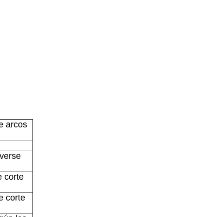
e arcos
overse
 corte
e corte