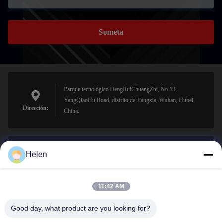
Someta
Parque tecnológico HengRuiChuangZhi, No 13,
YangQiaoHu Road, distrito de Jiangxia, Wuhan, Hubei,
Dirección:
China.
Helen
sales@perfectlaser.net
El correo
electrónico
11:42 AM
Good day, what product are you looking for?