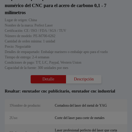
numérico del CNC para el acero de carbono 0,1 - 7
milímetros
Lugar de origen: China
Nombre de la marca: Perfect Laser
Certificación: CE / ISO / FDA / SGS / TUV
Número de modelo: PE-M700-6262
Cantidad de orden mínima: 1 unidad
Precio: Negociable
Detalles de empaquetado: Embalaje marinero o embalaje apto para el vuelo
Tiempo de entrega: 2-4 semanas
Condiciones de pago: T/T, L/C, Paypal, Western Union
Capacidad de la fuente: 300 unidades por mes
Detalle
Descripción
Resaltar:
enrutador cnc publicitario
,
enrutador cnc industrial
1Nombre de producto:
Cortadora del laser del metal de YAG
2Uso:
Corte del laser para corte de metales
Laser profesional perfecto del laser que corta