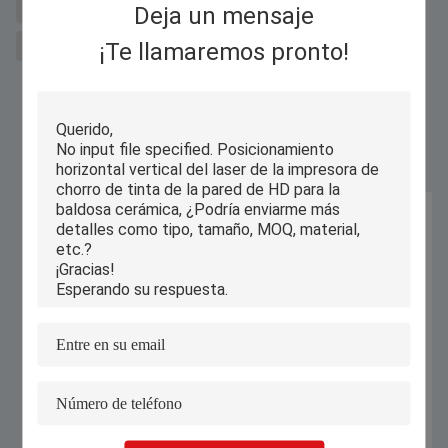
máquina de corte de metal por láser para sal
Cortador láser de fibra
Deja un mensaje
¡Te llamaremos pronto!
Impresora de inyección de tinta de pared horizontal
Productos Similares