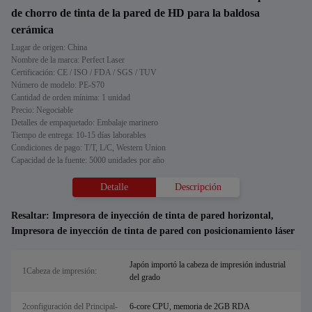
de chorro de tinta de la pared de HD para la baldosa
cerámica
Lugar de origen: China
Nombre de la marca: Perfect Laser
Certificación: CE / ISO / FDA / SGS / TUV
Número de modelo: PE-S70
Cantidad de orden mínima: 1 unidad
Precio: Negociable
Detalles de empaquetado: Embalaje marinero
Tiempo de entrega: 10-15 días laborables
Condiciones de pago: T/T, L/C, Western Union
Capacidad de la fuente: 5000 unidades por año
Detalle
Descripción
Resaltar:
Impresora de inyección de tinta de pared horizontal
,
Impresora de inyección de tinta de pared con posicionamiento láser
Japón importó la cabeza de impresión industrial
1Cabeza de impresión:
del grado
2configuración del Principal-
6-core CPU, memoria de 2GB RDA