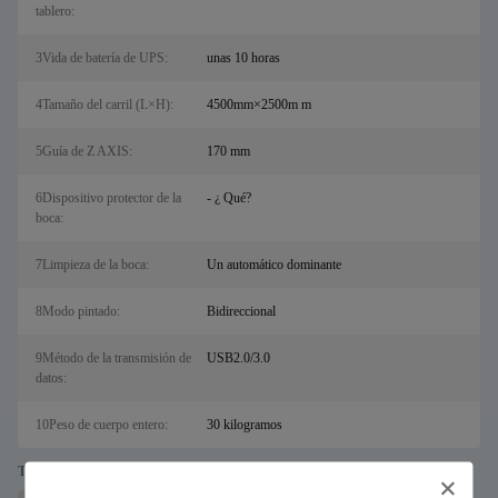
tablero:
3Vida de batería de UPS:
unas 10 horas
4Tamaño del carril (L×H):
4500mm×2500m m
5Guía de Z AXIS:
170 mm
6Dispositivo protector de la
- ¿ Qué?
boca:
7Limpieza de la boca:
Un automático dominante
8Modo pintado:
Bidireccional
9Método de la transmisión de
USB2.0/3.0
datos:
10Peso de cuerpo entero:
30 kilogramos
Tags: