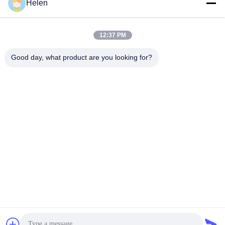
Helen
sales@perfectlaser.net
El correo
electrónico
12:37 PM
Good day, what product are you looking for?
0086-27-8679-1986
Teléfono
Perfect Laser (Wuhan) Co.,Ltd.