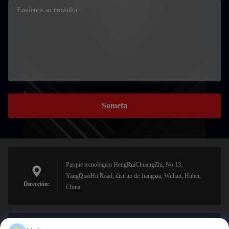
Someta
Parque tecnológico HengRuiChuangZhi, No 13,
YangQiaoHu Road, distrito de Jiangxia, Wuhan, Hubei,
Dirección:
China.