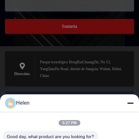
Someta
Parque tecnológico HengRuiChuangZhi, No 13,
YangQiaoHu Road, distrito de Jiangxia, Wuhan, Hubei,
Dirección:
China.
Helen
sales@perfectlaser.net
El correo
electrónico
5:27 PM
Good day, what product are you looking for?