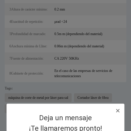
3Altura de carácter mínimo:
0.2 mm
4Exactitud de repetición:
μrad <24
5Profundidad de marcado:
0.5m m (dependiendo del material)
6Anchura mínima de Lline:
0.06m m (dependiendo del material)
7Fuente de alimentación:
CA 220V 50KHz
En el caso de las empresas de servicios de
8Gabinete de protección:
telecomunicaciones
Tags:
máquina de corte de metal por láser para sal
Cortador láser de fibra
Máquina marcadora láser de fibra óptica de plástico
Deja un mensaje
¡Te llamaremos pronto!