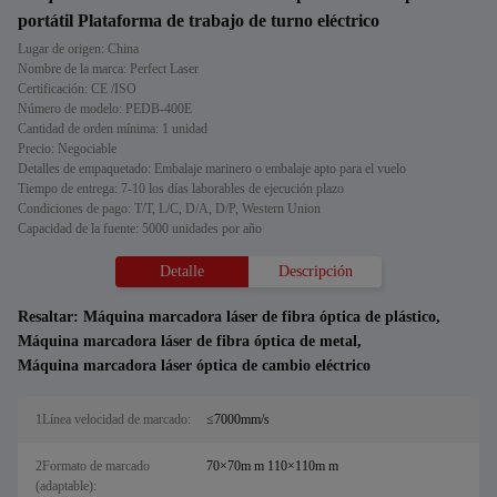
portátil Plataforma de trabajo de turno eléctrico
Lugar de origen: China
Nombre de la marca: Perfect Laser
Certificación: CE /ISO
Número de modelo: PEDB-400E
Cantidad de orden mínima: 1 unidad
Precio: Negociable
Detalles de empaquetado: Embalaje marinero o embalaje apto para el vuelo
Tiempo de entrega: 7-10 los días laborables de ejecución plazo
Condiciones de pago: T/T, L/C, D/A, D/P, Western Union
Capacidad de la fuente: 5000 unidades por año
Detalle
Descripción
Resaltar:
Máquina marcadora láser de fibra óptica de plástico
,
Máquina marcadora láser de fibra óptica de metal
,
Máquina marcadora láser óptica de cambio eléctrico
1Línea velocidad de marcado:
≤7000mm/s
2Formato de marcado
70×70m m 110×110m m
(adaptable):