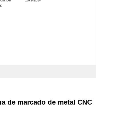
cia De
10W-20W
a:
na de marcado de metal CNC