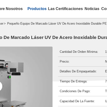
bre Nosotros
Productos
Las Certificaciones
Noticias
Co
>
ser
Pequeño Equipo De Marcado Láser UV De Acero Inoxidable Durable P
 De Marcado Láser UV De Acero Inoxidable Du
Cantidad De Orden Mínima:
1
Precio:
N
Detalles De Empaquetado:
E
Tiempo De Entrega:
7
Condiciones De Pago:
T
Capacidad De La Fuente:
U