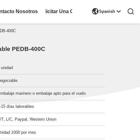

ntacto Nosotros
Solicitar Una Cita
Spanish
EDB-400C
rable PEDB-400C
 unidad
egociable
mbalaje marinero o embalaje apto para el vuelo
-15 días laborables
/T, L/C, Paypal, Western Union
nidad 1000 por mes