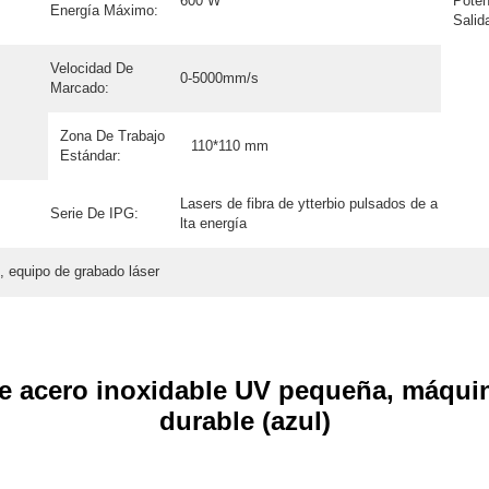
600 W
Poten
Energía Máximo:
Salid
Velocidad De
0-5000mm/s
Marcado:
Zona De Trabajo
110*110 mm
Estándar:
Lasers de fibra de ytterbio pulsados de a
Serie De IPG:
lta energía
, equipo de grabado láser
de acero inoxidable UV pequeña, máqui
durable (azul)