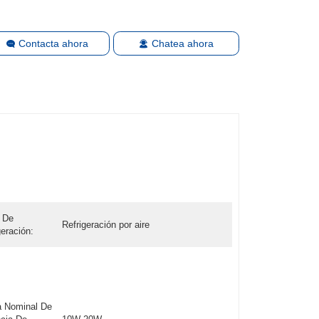
Contacta ahora
Chatea ahora
 De
Refrigeración por aire
geración:
a Nominal De