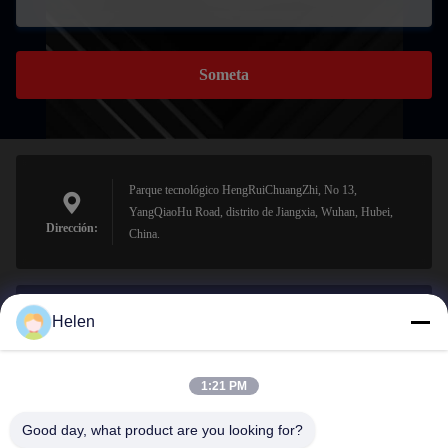
Someta
Parque tecnológico HengRuiChuangZhi, No 13,
YangQiaoHu Road, distrito de Jiangxia, Wuhan, Hubei,
Dirección:
China.
Helen
sales@perfectlaser.net
El correo
electrónico
1:21 PM
Good day, what product are you looking for?