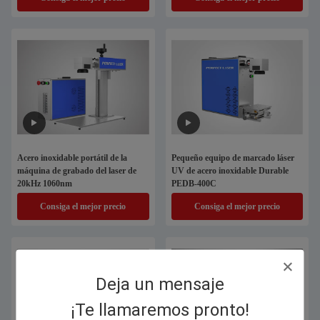
Acero inoxidable portátil de la
Pequeño equipo de marcado láser
máquina de grabado del laser de
UV de acero inoxidable Durable
20kHz 1060nm
PEDB-400C
Consiga el mejor precio
Consiga el mejor precio
Deja un mensaje
¡Te llamaremos pronto!