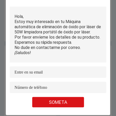
20W 7000mm/S Máquina de
Cinta transportadora modificada
marcado láser de metal Plásticos
para requisitos particulares
duros de alta velocidad Hierro de
máquina de grabado del laser de la
acero inoxidable
pluma de la profundidad de 0,3
Consiga el mejor precio
Consiga el mejor precio
milímetros
Máquina de marcado láser de fibra
Máquina de la marca del punto de
refrigerada por aire 6000mm/s
la placa del número de serie o del
SOMETA
formato grande 900x600mm 1200
Vin del PDA para el campo del
vatios
automóvil
Consiga el mejor precio
Consiga el mejor precio