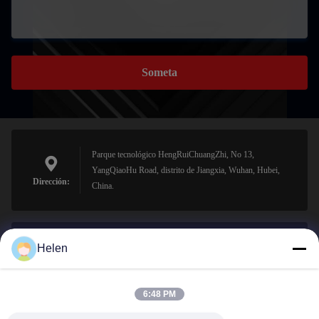
Someta
Parque tecnológico HengRuiChuangZhi, No 13,
YangQiaoHu Road, distrito de Jiangxia, Wuhan, Hubei,
Dirección:
China.
Helen
sales@perfectlaser.net
El correo
electrónico
6:48 PM