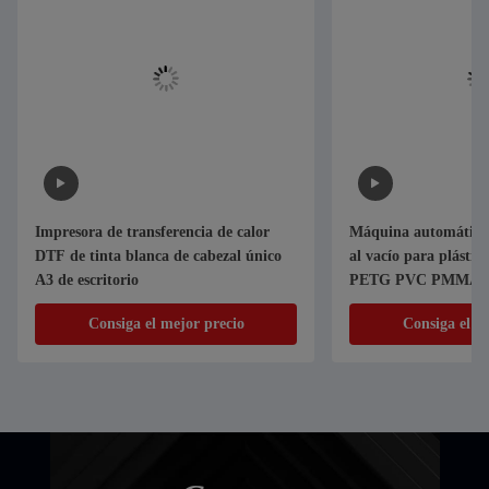
Impresora de transferencia de calor
Máquina automática
DTF de tinta blanca de cabezal único
al vacío para plásti
A3 de escritorio
PETG PVC PMMA P
EVA Foam
Consiga el mejor precio
Consiga el m