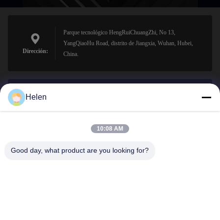
Parque tecnológico HengRuiChuangZhi, No 13,
YangQiaoHu Road, distrito de Jiangxia, Wuhan, Hubei,
Dirección:
China.
Helen
sales@perfectlaser.net
El correo
electrónico
10:08 AM
Good day, what product are you looking for?
0086-27-8679-1986
Teléfono