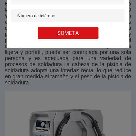
El tercer modelo es una máquina de soldadura
láser portátil refrigerada por aire PE-W800 W1200
W1500, que se utiliza en gabinetes de distribución
de energía, industrias de cocina y baño, industrias
de electrodomésticos,las industrias de la
SOMETA
publicidadEste soldador láser portátil es flexible y
portátil, y fácil de operar.la anchura máxima del
columpio es de 5 mmLa soldadora láser portátil es
ligera y portátil, puede ser controlada por una sola
persona y es adecuada para una variedad de
procesos de soldadura.La cabeza de la pistola de
soldadura adopta una interfaz recta, lo que reduce
en gran medida el tamaño y el peso de la pistola de
soldadura.