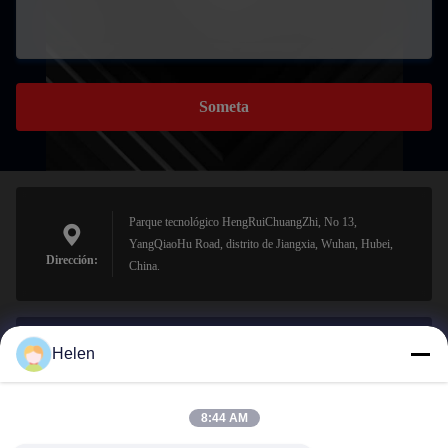
Someta
Parque tecnológico HengRuiChuangZhi, No 13,
YangQiaoHu Road, distrito de Jiangxia, Wuhan, Hubei,
Dirección:
China.
Helen
sales@perfectlaser.net
El correo
electrónico
8:44 AM