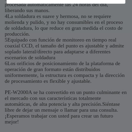
procesada automáticamente las 24 horas del día,
liberando sus manos.
4La soldadura es suave y hermosa, no se requiere
molienda y pulido, y no hay consumibles en el proceso
de soldadura, lo que reduce en gran medida el costo de
producción.
5Equipado con función de monitoreo en tiempo real
coaxial CCD, el tamaño del punto es ajustable y admite
soplado lateral/directo para adaptarse a diferentes
escenarios de soldadura
6Los orificios de posicionamiento de la plataforma de
operación de gran formato están distribuidos
uniformemente, la estructura es compacta y la dirección
de procesamiento es flexible y ajustable.
PE-W2000A se ha convertido en un punto culminante en
el mercado con sus características totalmente
automáticas, de alta potencia y alta precisión.Siéntase
libre de dejar un mensaje o llamar para una consulta.
¡Esperamos trabajar con usted para crear un futuro
mejor!