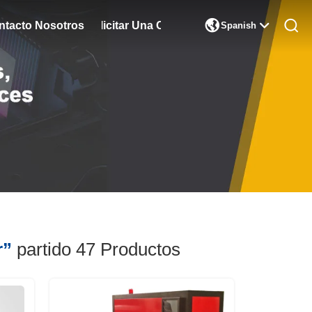

ntacto Nosotros
Solicitar Una Cita
Spanish
r”
partido 47
Productos