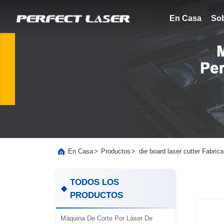
En Casa
So
>
>
die board laser cutter Fabrica
En Casa
Productos
TODOS LOS
PRODUCTOS
Máquina De Corte Por Láser De