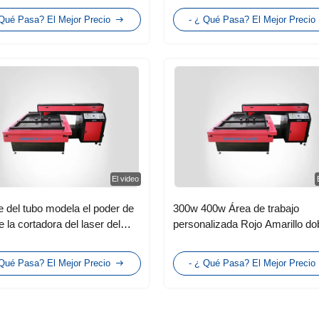
hesivas, tablas de madera,
la industria de corte por inyecc
 Qué Pasa? El Mejor Precio
- ¿ Qué Pasa? El Mejor Precio
dióxido de carbono y fabricante
placa de inyección
El video
te del tubo modela el poder de
300w 400w Área de trabajo
e la cortadora del laser del
personalizada Rojo Amarillo do
0-400 para el no metal
cabeza láser CO2 tubo láser d
vidrio placa láser máquina de c
 Qué Pasa? El Mejor Precio
- ¿ Qué Pasa? El Mejor Precio