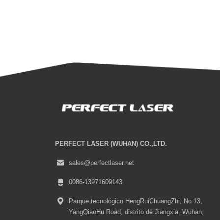
PERFECT LASER (WUHAN) CO.,LTD.
sales@perfectlaser.net
0086-13971609143
Parque tecnológico HengRuiChuangZhi, No 13,
YangQiaoHu Road, distrito de Jiangxia, Wuhan,