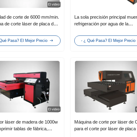
El video
dad de corte de 6000 mm/min.
La sola precisión principal muer
a de corte láser de placa de
refrigeración por agua de la
co de PVC de madera
cortadora del laser del tablero
chapada
 Qué Pasa? El Mejor Precio
- ¿ Qué Pasa? El Mejor Precio
El video
or láser de madera de 1000w
Máquina de corte por láser de 
primir tablas de fábrica,
para el corte por láser de placa
do de cuchillos, tablas
inyección de dióxido de carbon