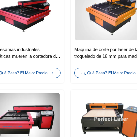
tesanías industriales
Máquina de corte por láser de t
ticas mueren la cortadora del
troquelado de 18 mm para mad
el tablero/mueren el cortador
MDF, bambú, acrílico, plástico
er del tablero
 Qué Pasa? El Mejor Precio
- ¿ Qué Pasa? El Mejor Precio