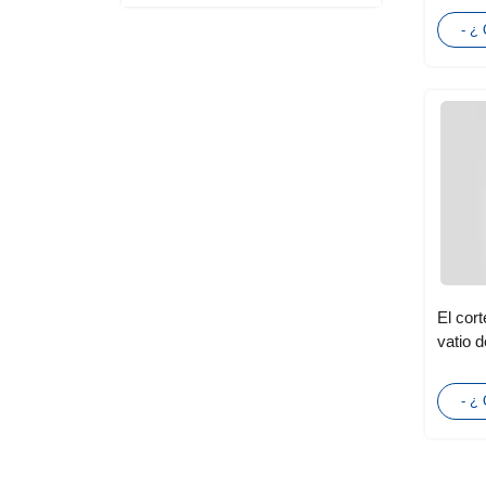
autoad
- ¿
cuero
El cor
vatio d
CNC 30
- ¿