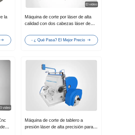
El video
e la
Máquina de corte por láser de alta
calidad con dos cabezas láser de
corte coaxial
- ¿ Qué Pasa? El Mejor Precio
El video
Cnc
Máquina de corte de tablero a
 de
presión láser de alta precisión para
o en
cartón corrugado