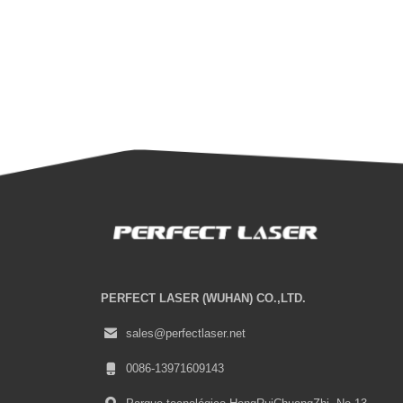
PERFECT LASER (WUHAN) CO.,LTD.
sales@perfectlaser.net
0086-13971609143