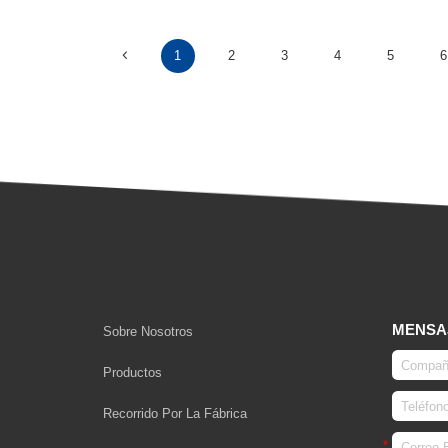
1
2
3
4
5
6
MENSA
Sobre Nosotros
Productos
Recorrido Por La Fábrica