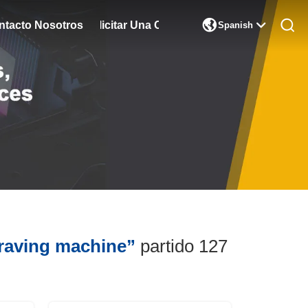

ntacto Nosotros
Solicitar Una Cita
Spanish
raving machine”
partido 127