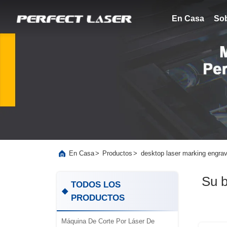
En Casa
So
>
>
desktop laser marking engrav
En Casa
Productos
Su 
TODOS LOS
PRODUCTOS
Máquina De Corte Por Láser De