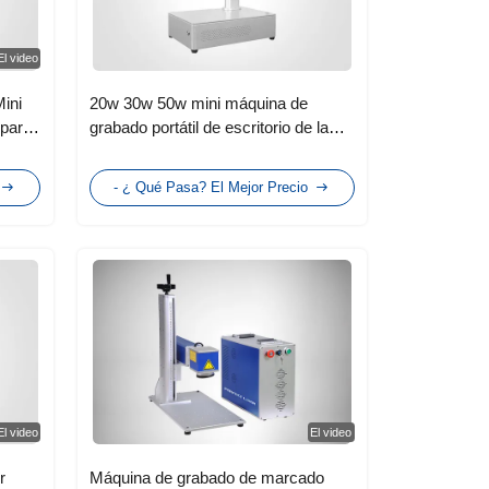
El video
ini
20w 30w 50w mini máquina de
 para
grabado portátil de escritorio de la
marca del laser de la fibra para el
metal
- ¿ Qué Pasa? El Mejor Precio
El video
El video
r
Máquina de grabado de marcado