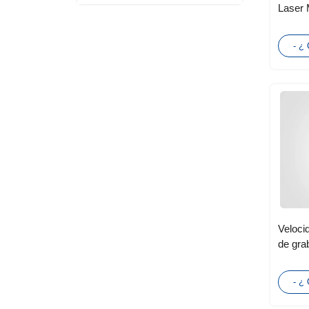
Laser 
materi
- ¿
Veloci
de gra
la fibr
- ¿