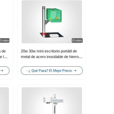
El video
El video
 de
20w 30w mini escritorio portátil de
e la
metal de acero inoxidable de hierro
cobre de aluminio plata máquina de
grabado con láser de marcado
- ¿ Qué Pasa? El Mejor Precio