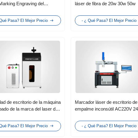
Marking Engraving del
láser de fibra de 20w 30w 50w
al metálico 20W con CE
 Qué Pasa? El Mejor Precio
- ¿ Qué Pasa? El Mejor Precio
dad de escritorio de la máquina
Marcador láser de escritorio de
bado de la marca del laser de
empalme inconsútil AC220V 2
a con la capilla incluida
acero inoxidable no metálico
 Qué Pasa? El Mejor Precio
- ¿ Qué Pasa? El Mejor Precio