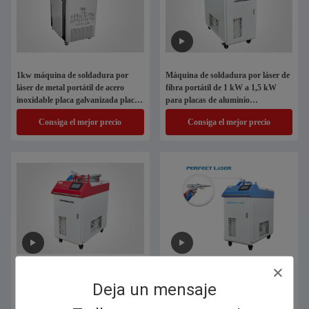
1kw máquina de soldadura por
Máquina de soldadura por láser de
láser de metal portátil de acero
fibra portátil de 1 kW a 1,5 kW
inoxidable placa galvanizada placa
para placas de aluminio
de cobre placa de aluminio placa de
galvanizadas SS
Consiga el mejor precio
Consiga el mejor precio
fibra
soldadora del soldador del laser de
Placa galvanizada SS del soldador
Deja un mensaje
la fibra del PDA 1070nm de 1kw
del laser del PDA de 1kw 1.5kw de
1.5kw 2KW para el aluminio
procesamiento flexible 1070nm