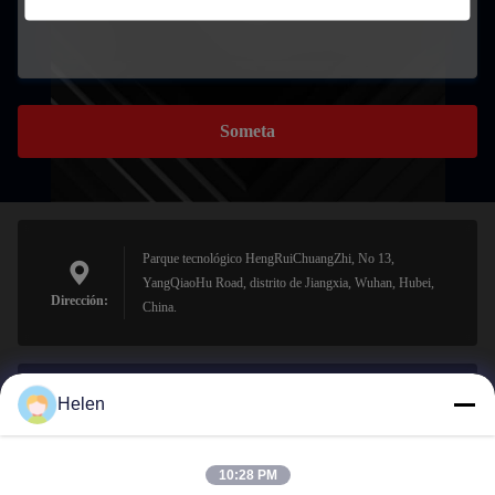
Someta
Parque tecnológico HengRuiChuangZhi, No 13,
YangQiaoHu Road, distrito de Jiangxia, Wuhan, Hubei,
Dirección:
China.
Helen
sales@perfectlaser.net
El correo
electrónico
10:28 PM